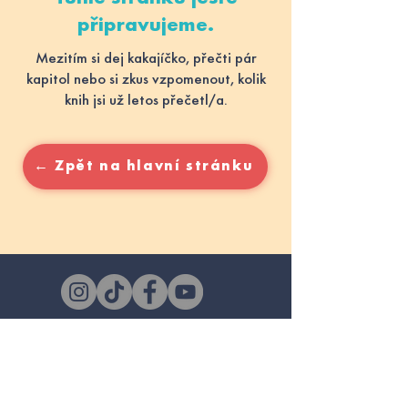
připravujeme.
Mezitím si dej kakajíčko, přečti pár
kapitol nebo si zkus vzpomenout, kolik
knih jsi už letos přečetl/a.
← Zpět na hlavní stránku