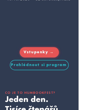
Vstupenky →
Prohlédnout si program
CO JE TO HUMBOOKFEST?
Jeden den.
Tisíce čtenářů.