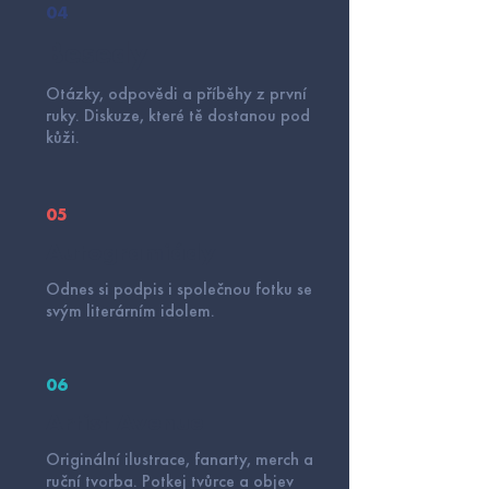
04
Besedy
Otázky, odpovědi a příběhy z první
ruky. Diskuze, které tě dostanou pod
kůži.
05
Autogramiády
Odnes si podpis i společnou fotku se
svým literárním idolem.
06
Artist Avenue
Originální ilustrace, fanarty, merch a
ruční tvorba. Potkej tvůrce a objev