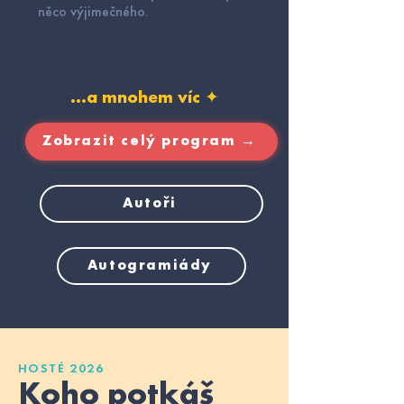
něco výjimečného.
…a mnohem víc ✦
Zobrazit celý program →
Autoři
Autogramiády
HOSTÉ 2026
Koho potkáš