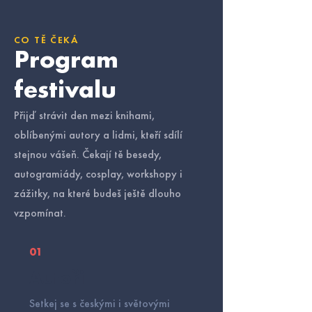
CO TĚ ČEKÁ
Program
festivalu
Přijď strávit den mezi knihami,
oblíbenými autory a lidmi, kteří sdílí
stejnou vášeň. Čekají tě besedy,
autogramiády, cosplay, workshopy i
zážitky, na které budeš ještě dlouho
vzpomínat.
01
Autoři
Setkej se s českými i světovými