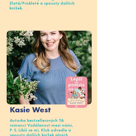
Zlaté/Prokleté a spousty dalších
knížek.
Kasie West
Autorka bestsellerových YA
romancí Vzdálenost mezi námi,
P. S. Líbíš se mi, Kluk odvedle a
spousty dalších knížek plných