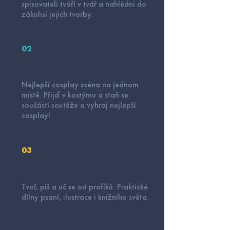
spisovateli tváří v tvář a nahlédni do
zákulisí jejich tvorby.
02
Cosplayeři
Nejlepší cosplay scéna na jednom
místě. Přijď v kostýmu a staň se
součástí soutěže a vyhraj nejlepší
cosplay!
03
Workshopy
Tvoř, piš a uč se od profíků. Praktické
dílny psaní, ilustrace i knižního světa.