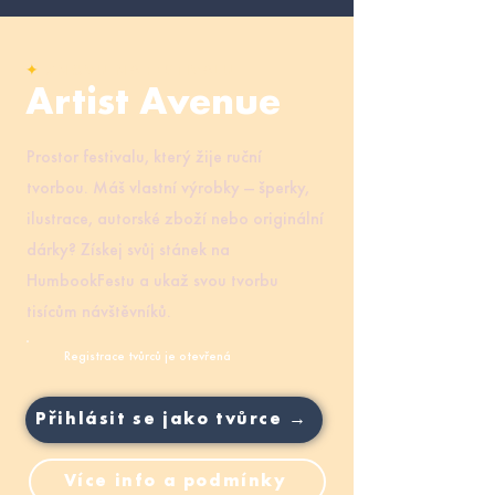
✦
ZNOVU NA FESTIVALU
Artist Avenue
Prostor festivalu, který žije ruční
tvorbou. Máš vlastní výrobky — šperky,
ilustrace, autorské zboží nebo originální
dárky? Získej svůj stánek na
HumbookFestu a ukaž svou tvorbu
tisícům návštěvníků.
Registrace tvůrců je otevřená
Přihlásit se jako tvůrce →
Více info a podmínky