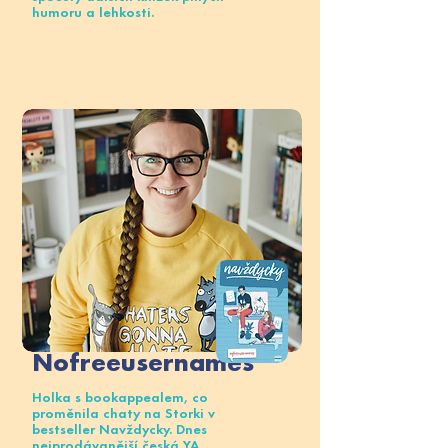
humoru a lehkosti.
Nofreeusernames
Holka s bookappealem, co
proměnila chaty na Storki v
bestseller Navždycky. Dnes
nejprodávanější česká YA