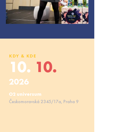
KDY & KDE
10.
10.
2026
O2 universum
Českomoravská 2345/17a, Praha 9