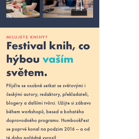
MILUJETE KNIHY?
Festival knih, co
hýbou
vaším
světem.
Přijďte se osobně setkat se světovými i
českými autory, redaktory, překladateli,
blogery a dalšími tvůrci. Užijte si zábavu
během workshopů, besed a bohatého
doprovodného programu. HumbookFest
se poprvé konal na podzim 2016 — a od
té doby pořádně vyrostl.